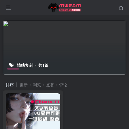
情绪复刻
共1篇
排序
更新
浏览
点赞
评论