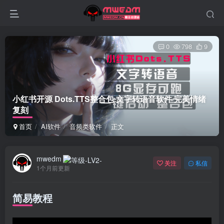
0
798
9
小红书开源 Dots.TTS整合包 文字转语音软件 完美情绪
复刻
首页
AI软件
音频类软件
正文
mwedm
关注
私信
1个月前更新
简易教程