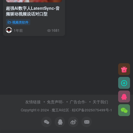
超强AI数字人LatentSync-音
频驱动视频说话对口型
视频类软件
1年前
1681
友情链接
免责声明-
广告合作-
关于我们
Copyright © 2024 ·
魔王Ai社区
·
桂ICP备2025075499号-1