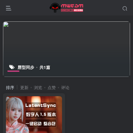
唇型同步
共1篇
排序
更新
浏览
点赞
评论