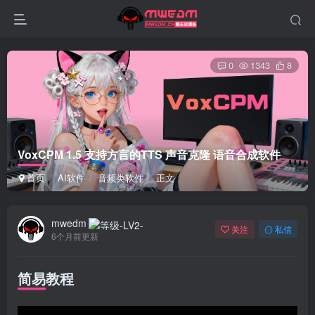
0
1343
8
VoxCPM 1.5 支持方言的TTS 声音克隆 语音合成软件
首页
AI软件
音频类软件
正文
mwedm
关注
私信
6个月前更新
简易教程